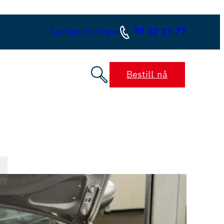
Ledige stillinger
57 82 21 77
Bestill nå