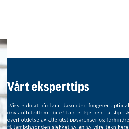
Vårt eksperttips
«Visste du at når lambdasonden fungerer optimal
drivstoffutgiftene dine? Den er kjernen i utslipp
overholdelse av alle utslippsgrenser og forhindre
få lambdasonden sjekket av en av våre tekniker