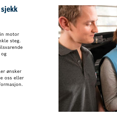
 sjekk
din motor
nkle steg.
tilsvarende
 og
ler ønsker
e oss eller
nformasjon.