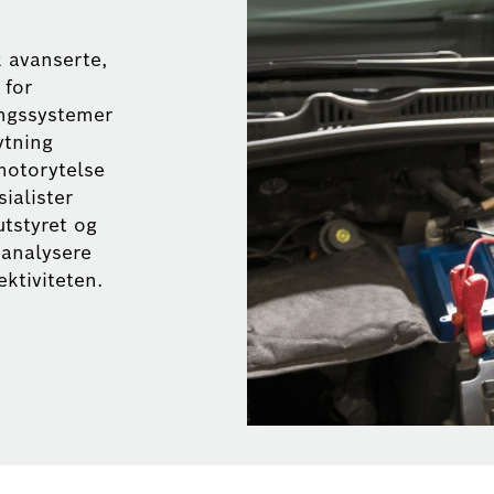
k avanserte,
 for
ingssystemer
ytning
 motorytelse
sialister
utstyret og
 analysere
ektiviteten.